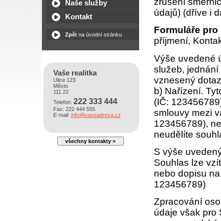
zrušení směrni
Naše služby
údajů) (dříve i 
Kontakt
Formuláře pro 
Zpět
na úvodní stránku
příjmení, Konta
Výše uvedené úd
služeb, jednán
Vaše realitka
vznesený dotaz.
Ulice 123
Město
b) Nařízení. Ty
111 22
(IČ: 123456789
222 333 444
Telefon:
Fax: 222 444 555
smlouvy mezi vá
E-mail:
info@vaseadresa.cz
123456789), nej
neudělíte souhl
všechny kontakty >
S výše uvedený
Souhlas lze vzít
nebo dopisu na 
123456789)
Zpracování oso
údaje však pro