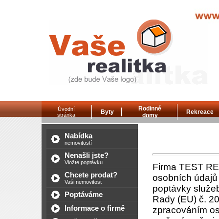
Rodinné
Úvodní
Byty
Rekreace
stránka
domy
Nabídka
nemovitostí
Nenašli jste?
Vložte poptávku
Firma TEST REA
Chcete prodat?
osobních údajů 
Vaši nemovitost
poptávky služe
Poptáváme
Rady (EU) č. 20
Informace o firmě
zpracováním os