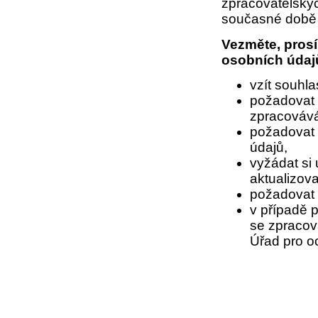
zpracovatelskýc
současné době 
Vezměte, pros
osobních údaj
vzít souhla
požadovat 
zpracováv
požadovat 
údajů,
vyžádat si 
aktualizova
požadovat 
v případě 
se zpracov
Úřad pro o