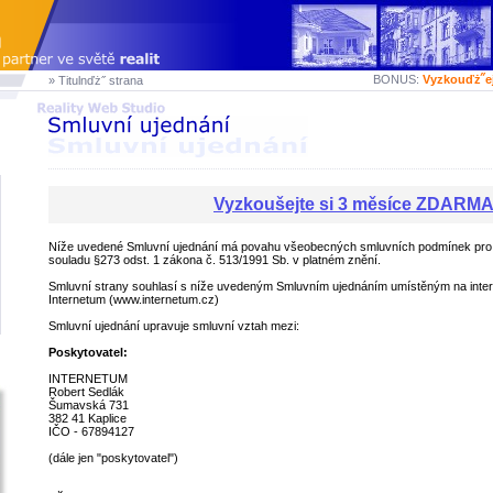
BONUS:
Vyzkouďż˝e
» Titulnďż˝ strana
Vyzkoušejte si 3 měsíce ZDARM
Níže uvedené Smluvní ujednání má povahu všeobecných smluvních podmínek pro 
souladu §273 odst. 1 zákona č. 513/1991 Sb. v platném znění.
Smluvní strany souhlasí s níže uvedeným Smluvním ujednáním umístěným na inte
Internetum (www.internetum.cz)
Smluvní ujednání upravuje smluvní vztah mezi:
Poskytovatel:
INTERNETUM
Robert Sedlák
Šumavská 731
382 41 Kaplice
IČO - 67894127
(dále jen "poskytovatel")