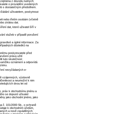
, zejména z důvodu nutných
živatele o provádění uvedených
žeb s dostatečným předstihem.
 vyžádání uživatelem, poskytnout
eli nebo třetím osobám (včetně
bo ztrátou dat.
ení dat, které uživatel šíří v
vání služeb v případě porušení
i pravdivé a úplné informace. Za
 případných důsledků na
systému poskytovatele před
arušení práva užití
it tuto skutečnost
 okamžiku oznámení a odpovídá
zisku.
íření nevyžádaných e-
aně vzájemných, výslovně
lčenlivost a neumožní k nim
ledujících dvou let od
, práv k obchodnímu jménu a
ho se dopustí uživatel
ěny jako obchodní jméno, jako
na č. 101/2000 Sb., o ochraně
o údaje k obchodním účelům,
ovaných a nově zaváděných