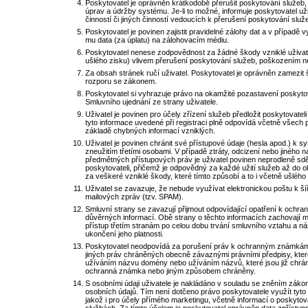
Poskytovatel je oprávněn krátkodobě přerušit poskytování služeb
úprav a údržby systému. Je-li to možné, informuje poskytovatel u
činností či jiných činností vedoucích k přerušení poskytování slu
Poskytovatel je povinen zajistit pravidelné zálohy dat a v případě
mu data (za úplatu) na zálohovacím médiu.
Poskytovatel nenese zodpovědnost za žádné škody vzniklé uživat
ušlého zisku) vlivem přerušení poskytování služeb, poškozením ne
Za obsah stránek ručí uživatel. Poskytovatel je oprávněn zamezit šíř
rozporu se zákonem.
Poskytovatel si vyhrazuje právo na okamžité pozastavení poskyto
Smluvního ujednání ze strany uživatele.
Uživatel je povinen pro účely zřízení služeb předložit poskytovatel
tyto informace uvedené při registraci plně odpovídá včetně všech
základě chybných informací vzniklých.
Uživatel je povinen chránit své přístupové údaje (hesla apod.) k 
zneužitím třetími osobami. V případě ztráty, odcizení nebo jiného n
předmětných přístupových práv je uživatel povinen neprodleně sděl
poskytovateli, přičemž je odpovědný za každé užití služeb až do
za veškeré vzniklé škody, které tímto způsobí a to i včetně ušlého 
Uživatel se zavazuje, že nebude využívat elektronickou poštu k š
mailových zpráv (tzv. SPAM).
Smluvní strany se zavazují přijmout odpovídající opatření k ochr
důvěrných informací. Obě strany o těchto informacích zachovají m
přístup třetím stranám po celou dobu trvání smluvního vztahu a nás
ukončení jeho platnosti.
Poskytovatel neodpovídá za porušení práv k ochranným známkám
jiných práv chráněných obecně závaznými právními předpisy, které
užíváním názvu domény nebo užíváním názvů, které jsou již chrán
ochranná známka nebo jiným způsobem chráněny.
S osobními údaji uživatele je nakládáno v souladu se zněním záko
osobních údajů. Tím není dotčeno právo poskytovatele využít tyt
jakož i pro účely přímého marketingu, včetně informací o poskyt