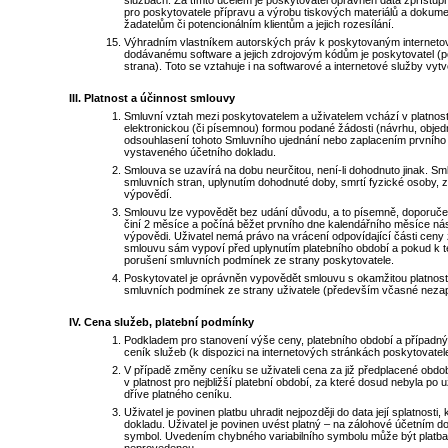
službách. Za tímto účelem je poskytovatel oprávněn data zpřístupni
pro poskytovatele přípravu a výrobu tiskových materiálů a dokum
žadatelům či potencionálním klientům a jejich rozesílání.
Výhradním vlastníkem autorských práv k poskytovaným interneto
dodávanému software a jejich zdrojovým kódům je poskytovatel (pok
strana). Toto se vztahuje i na softwarové a internetové služby vy
Platnost a účinnost smlouvy
Smluvní vztah mezi poskytovatelem a uživatelem vchází v platnost 
elektronickou (či písemnou) formou podané žádosti (návrhu, objed
odsouhlasení tohoto Smluvního ujednání nebo zaplacením prvního
vystaveného účetního dokladu.
Smlouva se uzavírá na dobu neurčitou, není-li dohodnuto jinak. S
smluvních stran, uplynutím dohodnuté doby, smrtí fyzické osoby,
výpovědí.
Smlouvu lze vypovědět bez udání důvodu, a to písemně, doporuče
činí 2 měsíce a počíná běžet prvního dne kalendářního měsíce nás
výpovědi. Uživatel nemá právo na vrácení odpovídající části ceny
smlouvu sám vypoví před uplynutím platebního období a pokud k t
porušení smluvních podmínek ze strany poskytovatele.
Poskytovatel je oprávněn vypovědět smlouvu s okamžitou platnost
smluvních podmínek ze strany uživatele (především včasné nezap
Cena služeb, platební podmínky
Podkladem pro stanovení výše ceny, platebního období a případných
ceník služeb (k dispozici na internetových stránkách poskytovatel
V případě změny ceníku se uživateli cena za již předplacené obdo
v platnost pro nejbližší platební období, za které dosud nebyla po 
dříve platného ceníku.
Uživatel je povinen platbu uhradit nejpozději do data její splatnosti
dokladu. Uživatel je povinen uvést platný – na zálohové účetním d
symbol. Uvedením chybného variabilního symbolu může být platb