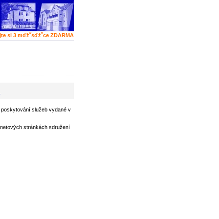
jte si 3 mďż˝sďż˝ce ZDARMA
A
poskytování služeb vydané v
rnetových stránkách sdružení