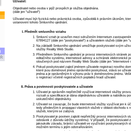
Uživatel:
Objednatel nebo osoba v jejíž prospěch je služba objednána.
(dále jen "uživatel")
Uživatel musí být fyzická nebo právnická osoba, způsobilá k právním úkonům, kter
ustanovení tohoto Smluvního ujednání.
Předmět smluvního vztahu
Smluvní vztah je uzavřen mezi sdružením Internetum zastoupeném
67894127 (dále jen "poskytovatel") a uživatelem služeb (dále jen "u
Na základě Smluvního ujednání umožňuje poskytovatel svým uživa
služby Reality Web Studio.
Předmětem Smluvního ujednání je provoz internetových stránek p
editačního systému, internetové adresy a schránek elektronické p
sloučených pod názvem Reality Web Studio (dále jen "internetové 
Pokud poskytovatel zajistí jménem uživatele registraci nového do
které jsou doménové jméno oprávněni poskytnout, stává se uživa
jména a je oprávněným k výkonu práv k doménovému jménu. Vešk
s registrací včetně registračních poplatků hradí uživatel.
Práva a povinnosti poskytovatele a uživatele
Uživatel je oprávněn nepřetržitě využívat internetové služby prov
rozsah a specifikace je dána objednávkou uživatele a nabídkou pos
uskutečnění objednávky.
Uživatel se zavazuje, že bude internetové služby využívat jen k ú
tedy především k propagaci vlastních služeb v oblasti obchodu s r
služeb, kterými se zabývá.
Poskytovatel je povinen zajistit nepřetržitý provoz internetových 
odstávek z důvodu údržby systému). V případě, že poskytovatel z
jakoukoliv závadu, bránící uživateli ve využívání poskytovaných s
možném termínu s jejím odstraňováním.