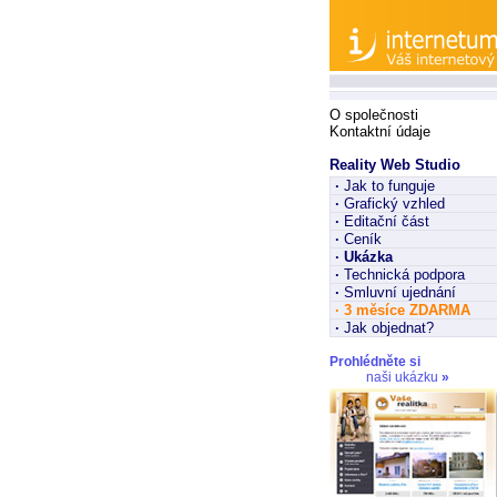
O společnosti
Kontaktní údaje
Reality Web Studio
·
Jak to funguje
·
Grafický vzhled
·
Editační část
·
Ceník
·
Ukázka
·
Technická podpora
·
Smluvní ujednání
·
3 měsíce ZDARMA
·
Jak objednat?
Prohlédněte si
naši ukázku
»