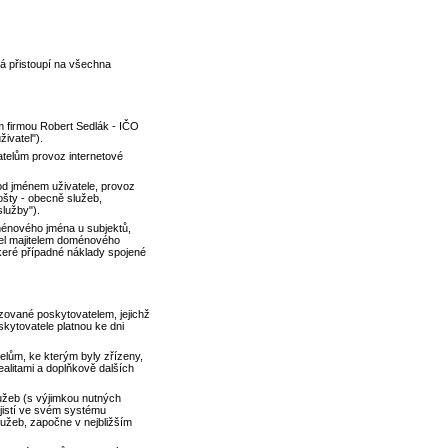
á přistoupí na všechna
 firmou Robert Sedlák - IČO
živatel").
telům provoz internetové
od jménem uživatele, provoz
ošty - obecně služeb,
služby").
ménového jména u subjektů,
tel majitelem doménového
eré případné náklady spojené
ozované poskytovatelem, jejichž
kytovatele platnou ke dni
čelům, ke kterým byly zřízeny,
ealitami a doplňkově dalších
služeb (s výjimkou nutných
jistí ve svém systému
lužeb, započne v nejbližším