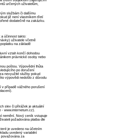
t třetím subjektům zajišťujícím
entů určených uživatelům,
vým službám či dalšímu
ud již není vlastníkem třetí
tvořené dodatečně na zakázku.
a účinnost takto:
návky) uživatele včetně
 poplatku na základě
mluvní vztah končí dohodou
 zánikem právnické osoby nebo
nou poštou. Výpovědní lhůta
ledujícího po doručení
 za nevyužité služby pokud
éto výpovědi nedošlo z důvodu
í v případě vážného porušení
lacení).
 slev či přirážek je aktuální
e - www.internetum.cz).
bí nemění. Nový ceník vstupuje
uživateli požadována platba dle
, které je uvedeno na účetním
okladu uvedený variabilní
a považována za