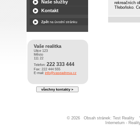
Naše služby
rekreačních o
Třeboňsko. C
Kontakt
Zpět
na úvodní stránku
Vaše realitka
Ulice 123
Město
111 22
222 333 444
Telefon:
Fax: 222 444 555
E-mail:
info@vaseadresa.cz
všechny kontakty >
© 2026 Obsah stránek: Test Realit
Internetum - Reali