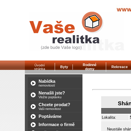
Rodinné
Úvodní
Byty
Rekreace
stránka
domy
Nabídka
nemovitostí
Nenašli jste?
Vložte poptávku
Shán
Chcete prodat?
Vaši nemovitost
Poptáváme
Lokalita:
Informace o firmě
Neustále shán